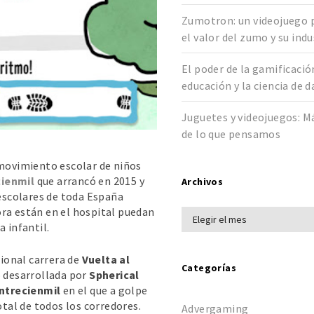
Zumotron: un videojuego 
el valor del zumo y su indu
El poder de la gamificació
educación y la ciencia de 
Juguetes y videojuegos: M
de lo que pensamos
 movimiento escolar de niños
ienmil
que arrancó en 2015 y
Archivos
 escolares de toda España
ra están en el hospital puedan
 infantil.
cional carrera de
Vuelta al
Categorías
o desarrollada por
Spherical
ntrecienmil
en el que a golpe
otal de todos los corredores.
Advergaming