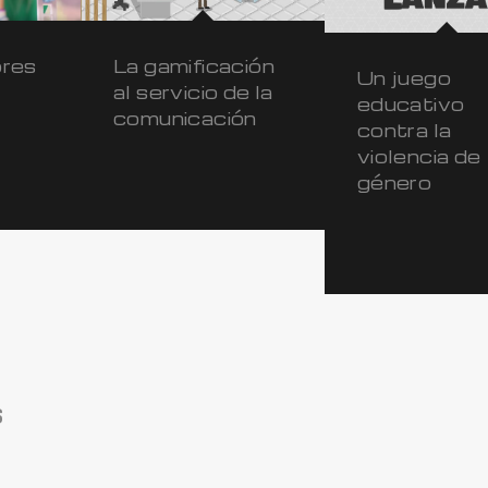
ores
La gamificación
Un juego
al servicio de la
educativo
comunicación
contra la
violencia de
género
s