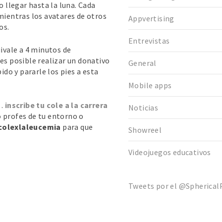
o llegar hasta la luna. Cada
mientras los avatares de otros
Appvertising
os.
Entrevistas
uivale a 4 minutos de
es posible realizar un donativo
General
o y pararle los pies a esta
Mobile apps
o…
inscribe tu cole a la carrera
Noticias
 profes de tu entorno o
colexlaleucemia
para que
Showreel
Videojuegos educativos
Tweets por el @SphericalP