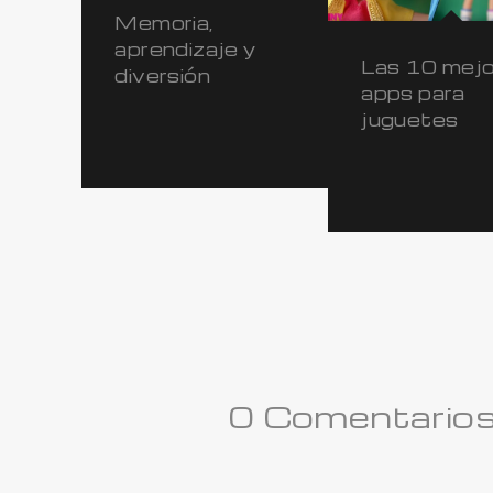
Memoria,
aprendizaje y
Las 10 mej
diversión
apps para
juguetes
0 Comentario