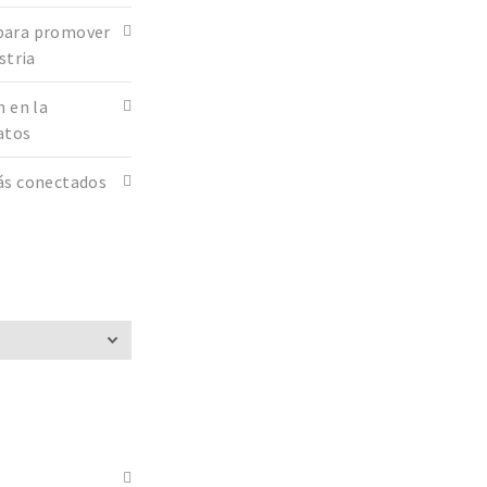
para promover
stria
n en la
datos
ás conectados