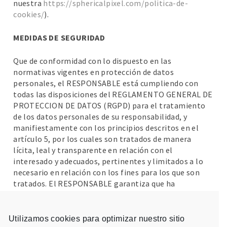
nuestra
https://sphericalpixel.com/politica-de-
cookies/
).
MEDIDAS DE SEGURIDAD
Que de conformidad con lo dispuesto en las
normativas vigentes en protección de datos
personales, el RESPONSABLE está cumpliendo con
todas las disposiciones del REGLAMENTO GENERAL DE
PROTECCION DE DATOS (RGPD) para el tratamiento
de los datos personales de su responsabilidad, y
manifiestamente con los principios descritos en el
artículo 5, por los cuales son tratados de manera
lícita, leal y transparente en relación con el
interesado y adecuados, pertinentes y limitados a lo
necesario en relación con los fines para los que son
tratados. El RESPONSABLE garantiza que ha
implementado políticas técnicas y organizativas
apropiadas para aplicar las medidas de seguridad que
establecen el RGPD con el fin de proteger los derechos
Utilizamos cookies para optimizar nuestro sitio