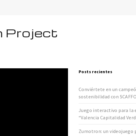
 Project
Posts recientes
Conviértete en un campeó
sostenibilidad con SCAFF
Juego interactivo para la 
“Valencia Capitalidad Ver
Zumotron: un videojuego 