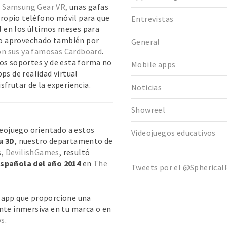
o
Samsung Gear VR,
unas gafas
 propio teléfono móvil para que
Entrevistas
al en los últimos meses para
ido aprovechado también por
General
on sus ya famosas Cardboard
.
os soportes y de esta forma no
Mobile apps
ps de realidad virtual
frutar de la experiencia.
Noticias
Showreel
eojuego orientado a estos
Videojuegos educativos
ju 3D
, nuestro departamento de
s,
DevilishGames
, resultó
española del año 2014
en
The
Tweets por el @SphericalP
a app que proporcione una
te inmersiva en tu marca o en
os
.