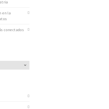
stria
n en la
datos
ás conectados