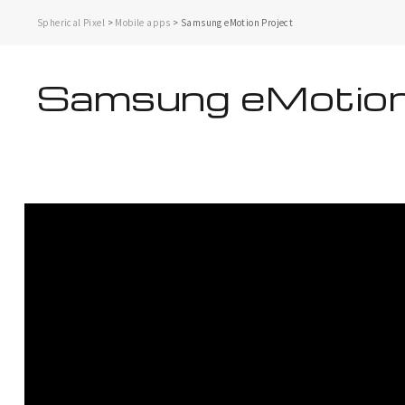
Spherical Pixel
>
Mobile apps
>
Samsung eMotion Project
Samsung eMotion