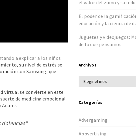
el valor del zumo y su indu
El poder de la gamificació
educación y la ciencia de 
Juguetes y videojuegos: M
de lo que pensamos
tando a explicar a los niños
miento, su nivel de estrés se
Archivos
boración con Samsung, que
d virtual se convierte en este
a suerte de medicina emocional
Categorías
h Adams:
Advergaming
s dolencias”
Appvertising