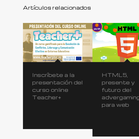
Artículos relacionados
Inscríbete a la
HTML5,
presentación del
presente y
curso online
futuro del
Teacher+
advergamin
para web