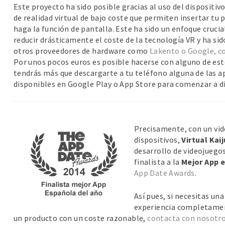
Este proyecto ha sido posible gracias al uso del dispositiv
de realidad virtual de bajo coste que permiten insertar tu
haga la función de pantalla. Este ha sido un enfoque cruci
reducir drásticamente el coste de la tecnología VR y ha s
otros proveedores de hardware como
Lakento o Google, c
Por unos pocos euros es posible hacerse con alguno de est
tendrás más que descargarte a tu teléfono alguna de las ap
disponibles en Google Play o App Store para comenzar a dis
Precisamente, con un vid
dispositivos,
Virtual Kai
desarrollo de videojuego
finalista a la
Mejor App 
App Date Awards
.
Así pues, si necesitas un
experiencia completamen
un producto con un coste razonable,
contacta con nosotr