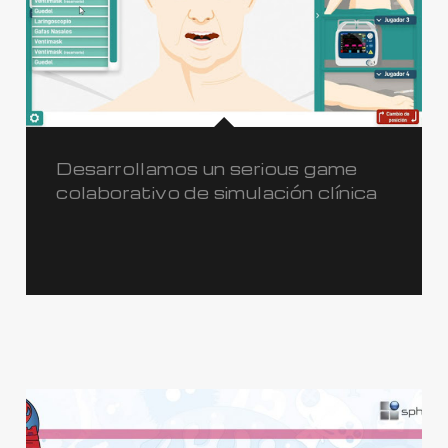
Desarrollamos un serious game
colaborativo de simulación clínica