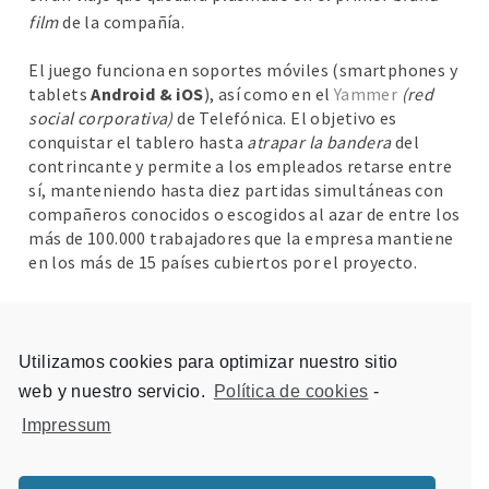
film
de la compañía.
El juego funciona en soportes móviles (smartphones y
tablets
Android & iOS
), así como en el
Yammer
(red
social corporativa)
de Telefónica. El objetivo es
conquistar el tablero hasta
atrapar la bandera
del
contrincante y permite a los empleados retarse entre
sí, manteniendo hasta diez partidas simultáneas con
compañeros conocidos o escogidos al azar de entre los
más de 100.000 trabajadores que la empresa mantiene
en los más de 15 países cubiertos por el proyecto.
Cliente:
Llorente & Cuenca
Utilizamos cookies para optimizar nuestro sitio
Fecha:
23 febrero, 2016
web y nuestro servicio.
Política de cookies
-
Impressum
Videojuegos para dispositivos móviles
Videojuegos para redes sociales