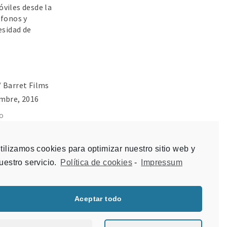
viles desde la
éfonos y
esidad de
.
 Barret Films
embre, 2016
o
s para
tilizamos cookies para optimizar nuestro sitio web y
viles
uestro servicio.
Política de cookies
-
Impressum
s web
 educativos
Aceptar todo
IR
©2026 Spherical Pixel SL
Aviso Legal
·
Politica