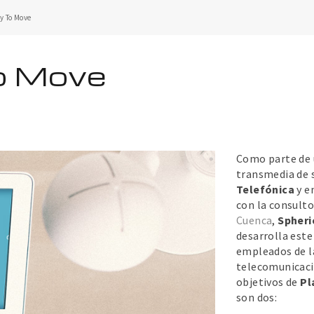
ay To Move
To Move
Como parte de 
transmedia de s
Telefónica
y e
con la consult
Cuenca
,
Spheri
desarrolla este
empleados de l
telecomunicaci
objetivos de
Pl
son dos: