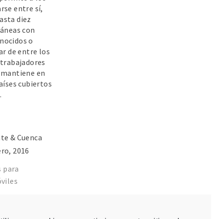
se entre sí,
asta diez
táneas con
nocidos o
ar de entre los
 trabajadores
 mantiene en
aíses cubiertos
.
nte & Cuenca
ero, 2016
s para
viles
 para redes