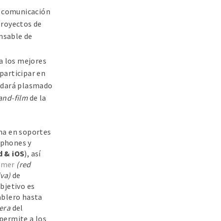
a comunicación
proyectos de
nsable de
a los mejores
participar en
uedará plasmado
and-film
de la
na en soportes
tphones y
d & iOS
), así
mmer
(red
iva)
de
objetivo es
ablero hasta
era
del
permite a los