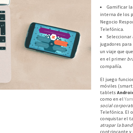
Gamificar l
interna de los 
Negocio Respo
Telefónica.
Seleccionar 
jugadores para 
un viaje que q
en el primer
br
compañía.
El juego funcio
móviles (smar
tablets
Androi
como en el
Ya
social corporat
Telefónica. El 
conquistar el t
atrapar la band
contrincante y 