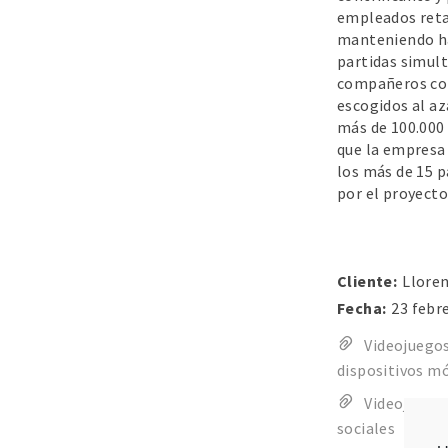
empleados retar
manteniendo h
partidas simul
compañeros co
escogidos al az
más de 100.000
que la empresa
los más de 15 p
por el proyecto
Cliente:
Llore
Fecha:
23 febr
Videojuego
dispositivos mó
Videojuegos
sociales