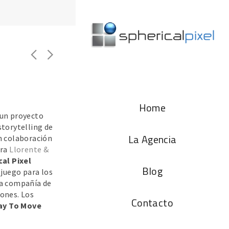
Home
un proyecto
torytelling de
La Agencia
n colaboración
ora
Llorente &
cal Pixel
Blog
 juego para los
a compañía de
ones. Los
Contacto
ay To Move