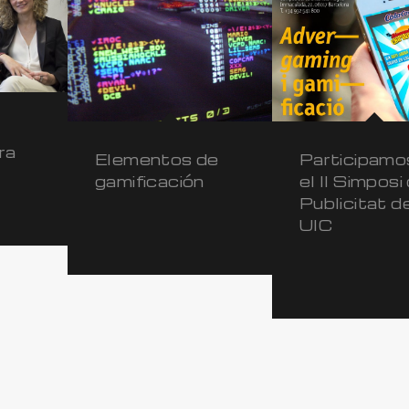
ra
Participamo
Elementos de
el II Simposi
gamificación
Publicitat de
UIC