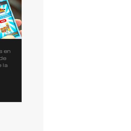
s en
 de
 la