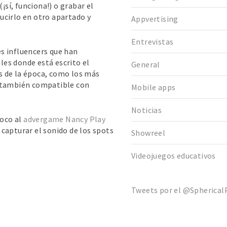
¡sí, funciona!) o grabar el
ucirlo en otro apartado y
Appvertising
Entrevistas
s influencers que han
eles donde está escrito el
General
os de la época, como los más
o también compatible con
Mobile apps
Noticias
oco al
advergame Nancy Play
 capturar el sonido de los spots
Showreel
Videojuegos educativos
Tweets por el @SphericalP