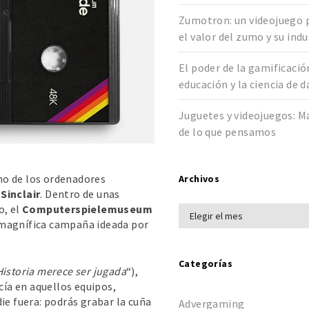
Zumotron: un videojuego 
el valor del zumo y su indu
El poder de la gamificació
educación y la ciencia de 
Juguetes y videojuegos: M
de lo que pensamos
uno de los ordenadores
Archivos
Sinclair
. Dentro de unas
o, el
Computerspielemuseum
 magnífica campaña ideada por
Categorías
Historia merece ser jugada
“),
cía en aquellos equipos,
ie fuera: podrás grabar la cuña
Advergaming