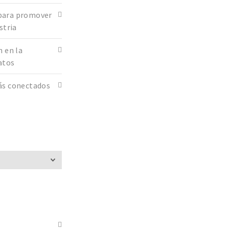
para promover
stria
n en la
datos
ás conectados