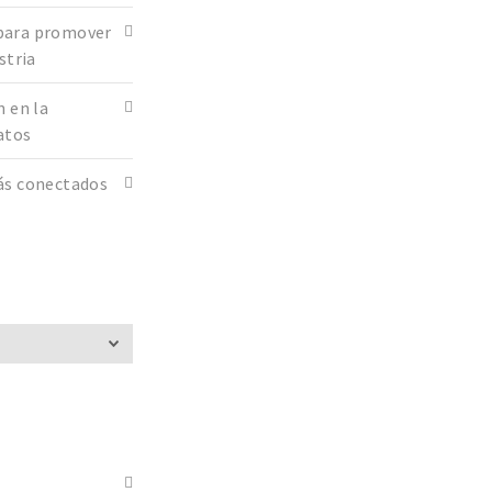
para promover
stria
n en la
datos
ás conectados