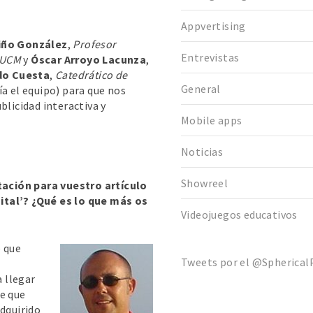
Appvertising
iño González
,
Profesor
Entrevistas
a UCM
y
Óscar Arroyo Lacunza
,
do Cuesta
, ‎
Catedrático de
General
ía el equipo) para que nos
blicidad interactiva y
Mobile apps
Noticias
Showreel
ación para vuestro artículo
ital’? ¿Qué es lo que más os
Videojuegos educativos
e que
Tweets por el @SphericalP
 llegar
e que
adquirido