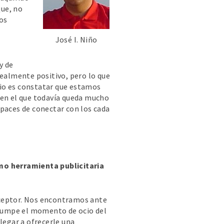
que, no
los
José I. Niño
y de
realmente positivo, pero lo que
io es constatar que estamos
 en el que todavía queda mucho
paces de conectar con los cada
mo herramienta publicitaria
receptor. Nos encontramos ante
rrumpe el momento de ocio del
legar a ofrecerle una