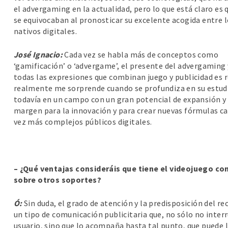
el advergaming en la actualidad, pero lo que está claro es 
se equivocaban al pronosticar su excelente acogida entre 
nativos digitales.
José Ignacio:
Cada vez se habla más de conceptos como
‘gamificación’ o ‘advergame’, el presente del advergaming 
todas las expresiones que combinan juego y publicidad es 
realmente me sorprende cuando se profundiza en su estud
todavía en un campo con un gran potencial de expansión y
margen para la innovación y para crear nuevas fórmulas ca
vez más complejos públicos digitales.
– ¿Qué ventajas consideráis que tiene el videojuego co
sobre otros soportes?
Ó:
Sin duda, el grado de atención y la predisposición del 
un tipo de comunicación publicitaria que, no sólo no inte
usuario, sino que lo acompaña hasta tal punto, que puede l