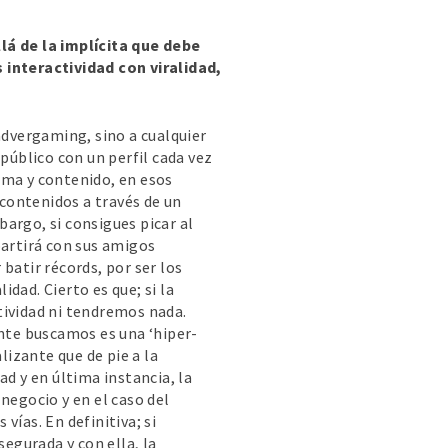
lá de la implícita que debe
 interactividad con viralidad,
advergaming, sino a cualquier
público con un perfil cada vez
rma y contenido, en esos
 contenidos a través de un
argo, si consigues picar al
partirá con sus amigos
batir récords, por ser los
dad. Cierto es que; si la
tividad ni tendremos nada.
ente buscamos es una ‘hiper-
lizante que de pie a la
d y en última instancia, la
negocio y en el caso del
ías. En definitiva; si
segurada y con ella, la