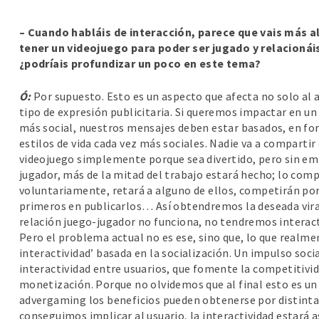
– Cuando habláis de interacción, parece que vais más al
tener un videojuego para poder ser jugado y relacionáis
¿podríais profundizar un poco en este tema?
Ó:
Por supuesto. Esto es un aspecto que afecta no solo al 
tipo de expresión publicitaria. Si queremos impactar en un 
más social, nuestros mensajes deben estar basados, en fo
estilos de vida cada vez más sociales. Nadie va a compartir
videojuego simplemente porque sea divertido, pero sin emb
jugador, más de la mitad del trabajo estará hecho; lo com
voluntariamente, retará a alguno de ellos, competirán por 
primeros en publicarlos… Así obtendremos la deseada virali
relación juego-jugador no funciona, no tendremos interac
Pero el problema actual no es ese, sino que, lo que realm
interactividad’ basada en la socialización. Un impulso socia
interactividad entre usuarios, que fomente la competitivida
monetización. Porque no olvidemos que al final esto es un 
advergaming los beneficios pueden obtenerse por distintas v
conseguimos implicar al usuario, la interactividad estará a