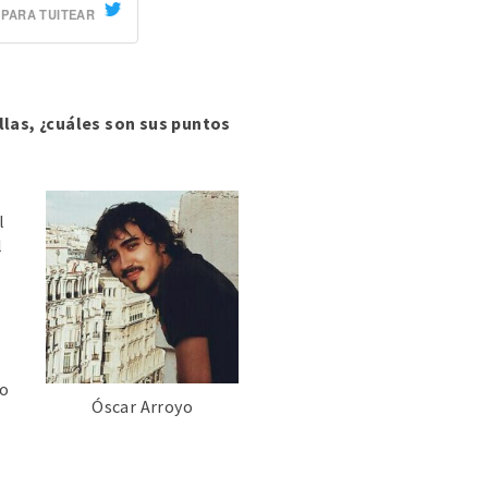
 PARA TUITEAR
las, ¿cuáles son sus puntos
l
l
o
go
Óscar Arroyo