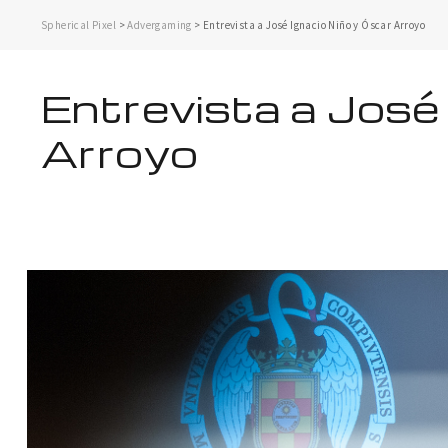
Spherical Pixel
>
Advergaming
>
Entrevista a José Ignacio Niño y Óscar Arroyo
Entrevista a José
Arroyo