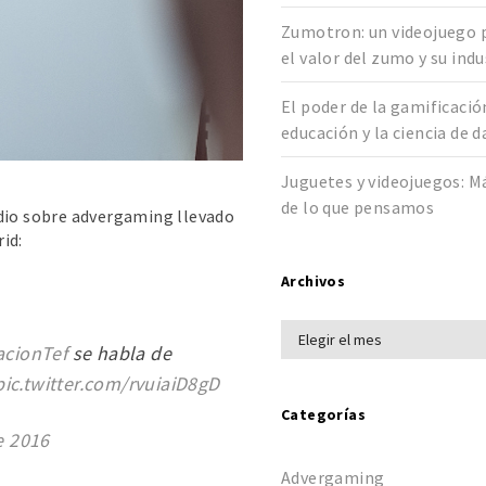
Zumotron: un videojuego 
el valor del zumo y su indu
El poder de la gamificació
educación y la ciencia de 
Juguetes y videojuegos: M
de lo que pensamos
udio sobre advergaming llevado
id:
Archivos
cionTef
se habla de
pic.twitter.com/rvuiaiD8gD
Categorías
e 2016
Advergaming